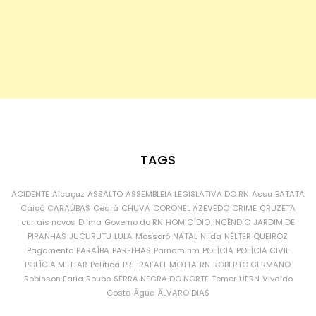
TAGS
ACIDENTE
Alcaçuz
ASSALTO
ASSEMBLEIA LEGISLATIVA DO RN
Assu
BATATA
Caicó
CARAÚBAS
Ceará
CHUVA
CORONEL AZEVEDO
CRIME
CRUZETA
currais novos
Dilma
Governo do RN
HOMICÍDIO
INCÊNDIO
JARDIM DE
PIRANHAS
JUCURUTU
LULA
Mossoró
NATAL
Nilda
NÉLTER QUEIROZ
Pagamento
PARAÍBA
PARELHAS
Parnamirim
POLÍCIA
POLÍCIA CIVIL
POLÍCIA MILITAR
Política
PRF
RAFAEL MOTTA
RN
ROBERTO GERMANO
Robinson Faria
Roubo
SERRA NEGRA DO NORTE
Temer
UFRN
Vivaldo
Costa
Água
ÁLVARO DIAS