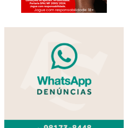
Jogue com responsabilidade. 18+