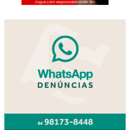
Jogue com responsabilidade. 18+