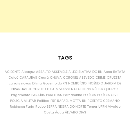
TAGS
ACIDENTE
Alcaçuz
ASSALTO
ASSEMBLEIA LEGISLATIVA DO RN
Assu
BATATA
Caicó
CARAÚBAS
Ceará
CHUVA
CORONEL AZEVEDO
CRIME
CRUZETA
currais novos
Dilma
Governo do RN
HOMICÍDIO
INCÊNDIO
JARDIM DE
PIRANHAS
JUCURUTU
LULA
Mossoró
NATAL
Nilda
NÉLTER QUEIROZ
Pagamento
PARAÍBA
PARELHAS
Parnamirim
POLÍCIA
POLÍCIA CIVIL
POLÍCIA MILITAR
Política
PRF
RAFAEL MOTTA
RN
ROBERTO GERMANO
Robinson Faria
Roubo
SERRA NEGRA DO NORTE
Temer
UFRN
Vivaldo
Costa
Água
ÁLVARO DIAS