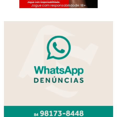
Jogue com responsabilidade. 18+