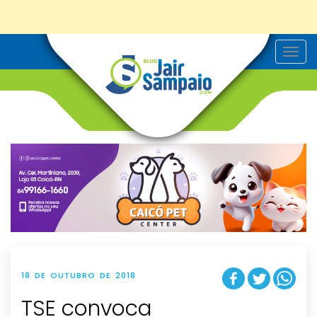
T
o
g
g
l
e
n
a
v
i
g
a
t
i
o
n
18 DE OUTUBRO DE 2018
TSE convoca