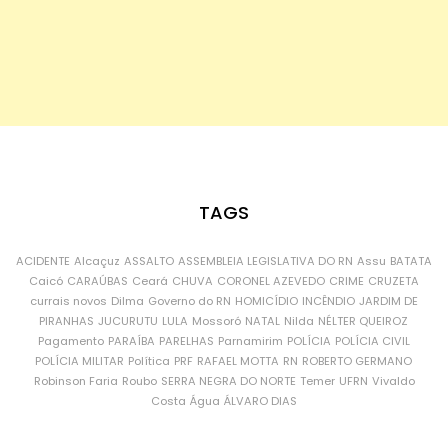
TAGS
ACIDENTE
Alcaçuz
ASSALTO
ASSEMBLEIA LEGISLATIVA DO RN
Assu
BATATA
Caicó
CARAÚBAS
Ceará
CHUVA
CORONEL AZEVEDO
CRIME
CRUZETA
currais novos
Dilma
Governo do RN
HOMICÍDIO
INCÊNDIO
JARDIM DE
PIRANHAS
JUCURUTU
LULA
Mossoró
NATAL
Nilda
NÉLTER QUEIROZ
Pagamento
PARAÍBA
PARELHAS
Parnamirim
POLÍCIA
POLÍCIA CIVIL
POLÍCIA MILITAR
Política
PRF
RAFAEL MOTTA
RN
ROBERTO GERMANO
Robinson Faria
Roubo
SERRA NEGRA DO NORTE
Temer
UFRN
Vivaldo
Costa
Água
ÁLVARO DIAS