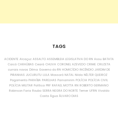
TAGS
ACIDENTE
Alcaçuz
ASSALTO
ASSEMBLEIA LEGISLATIVA DO RN
Assu
BATATA
Caicó
CARAÚBAS
Ceará
CHUVA
CORONEL AZEVEDO
CRIME
CRUZETA
currais novos
Dilma
Governo do RN
HOMICÍDIO
INCÊNDIO
JARDIM DE
PIRANHAS
JUCURUTU
LULA
Mossoró
NATAL
Nilda
NÉLTER QUEIROZ
Pagamento
PARAÍBA
PARELHAS
Parnamirim
POLÍCIA
POLÍCIA CIVIL
POLÍCIA MILITAR
Política
PRF
RAFAEL MOTTA
RN
ROBERTO GERMANO
Robinson Faria
Roubo
SERRA NEGRA DO NORTE
Temer
UFRN
Vivaldo
Costa
Água
ÁLVARO DIAS