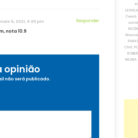
A
LEGISL
Ceará
Responder
maio 5, 2021, 4:20 pm
curra
INCÊ
m, nota 10.9
Mosso
PARA
CIVIL
PO
ROBE
NEGRA 
a opinião
il não será publicado.