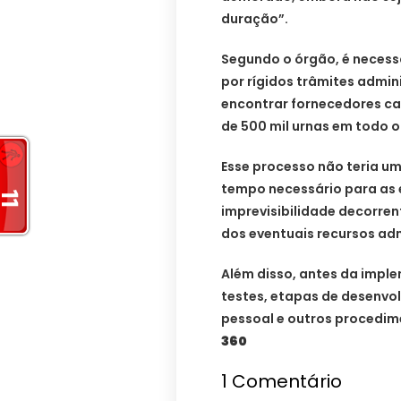
duração”.
Segundo o órgão, é necessá
por rígidos trâmites admini
encontrar fornecedores c
de 500 mil urnas em todo o 
Esse processo não teria um
tempo necessário para as 
imprevisibilidade decorre
dos eventuais recursos admi
Além disso, antes da impl
testes, etapas de desenvo
pessoal e outros procedim
360
1
Comentário