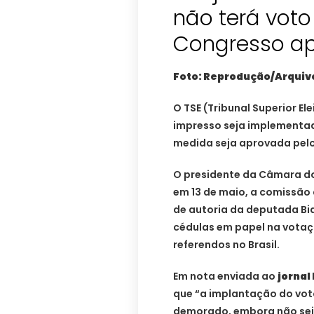
não terá vot
Congresso ap
Foto: Reprodução/Arquiv
O TSE (Tribunal Superior Ele
impresso seja implementad
medida seja aprovada pelo
O presidente da Câmara dos
em 13 de maio, a comissão 
de autoria da deputada Bia
cédulas em papel na votaçã
referendos no Brasil.
Em nota enviada ao
jornal
que “a implantação do vo
demorado, embora não seja