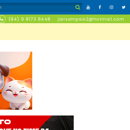
(84) 9 8173 8448
jairsampaio2@hotmail.com