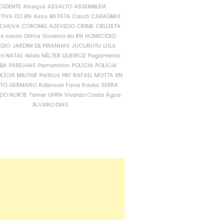
CIDENTE
Alcaçuz
ASSALTO
ASSEMBLEIA
ATIVA DO RN
Assu
BATATA
Caicó
CARAÚBAS
CHUVA
CORONEL AZEVEDO
CRIME
CRUZETA
is novos
Dilma
Governo do RN
HOMICÍDIO
NDIO
JARDIM DE PIRANHAS
JUCURUTU
LULA
ró
NATAL
Nilda
NÉLTER QUEIROZ
Pagamento
ÍBA
PARELHAS
Parnamirim
POLÍCIA
POLÍCIA
LÍCIA MILITAR
Política
PRF
RAFAEL MOTTA
RN
RTO GERMANO
Robinson Faria
Roubo
SERRA
DO NORTE
Temer
UFRN
Vivaldo Costa
Água
ÁLVARO DIAS