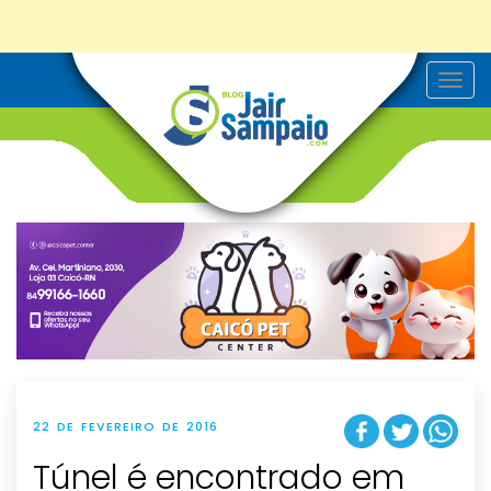
T
o
g
g
l
e
n
a
v
i
g
a
t
i
o
n
22 DE FEVEREIRO DE 2016
Túnel é encontrado em