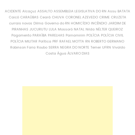
ACIDENTE
Alcaçuz
ASSALTO
ASSEMBLEIA LEGISLATIVA DO RN
Assu
BATATA
Caicó
CARAÚBAS
Ceará
CHUVA
CORONEL AZEVEDO
CRIME
CRUZETA
currais novos
Dilma
Governo do RN
HOMICÍDIO
INCÊNDIO
JARDIM DE
PIRANHAS
JUCURUTU
LULA
Mossoró
NATAL
Nilda
NÉLTER QUEIROZ
Pagamento
PARAÍBA
PARELHAS
Parnamirim
POLÍCIA
POLÍCIA CIVIL
POLÍCIA MILITAR
Política
PRF
RAFAEL MOTTA
RN
ROBERTO GERMANO
Robinson Faria
Roubo
SERRA NEGRA DO NORTE
Temer
UFRN
Vivaldo
Costa
Água
ÁLVARO DIAS