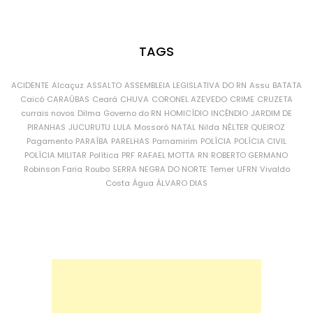
TAGS
ACIDENTE
Alcaçuz
ASSALTO
ASSEMBLEIA LEGISLATIVA DO RN
Assu
BATATA
Caicó
CARAÚBAS
Ceará
CHUVA
CORONEL AZEVEDO
CRIME
CRUZETA
currais novos
Dilma
Governo do RN
HOMICÍDIO
INCÊNDIO
JARDIM DE
PIRANHAS
JUCURUTU
LULA
Mossoró
NATAL
Nilda
NÉLTER QUEIROZ
Pagamento
PARAÍBA
PARELHAS
Parnamirim
POLÍCIA
POLÍCIA CIVIL
POLÍCIA MILITAR
Política
PRF
RAFAEL MOTTA
RN
ROBERTO GERMANO
Robinson Faria
Roubo
SERRA NEGRA DO NORTE
Temer
UFRN
Vivaldo
Costa
Água
ÁLVARO DIAS