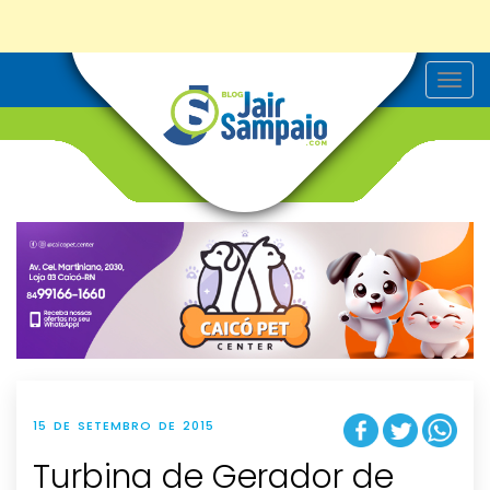
T
o
g
g
l
e
n
a
v
i
g
a
t
i
o
n
15 DE SETEMBRO DE 2015
Turbina de Gerador de