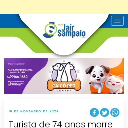
T
o
g
g
l
e
n
a
v
i
g
a
t
i
o
n
16 DE NOVEMBRO DE 2024
Turista de 74 anos morre