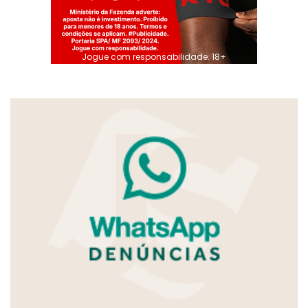
Jogue com responsabilidade. 18+