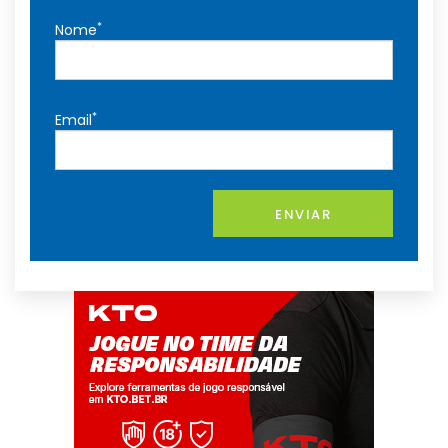
*
Nome
*
Email
ENVIAR