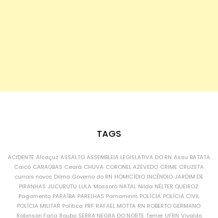
TAGS
ACIDENTE
Alcaçuz
ASSALTO
ASSEMBLEIA LEGISLATIVA DO RN
Assu
BATATA
Caicó
CARAÚBAS
Ceará
CHUVA
CORONEL AZEVEDO
CRIME
CRUZETA
currais novos
Dilma
Governo do RN
HOMICÍDIO
INCÊNDIO
JARDIM DE
PIRANHAS
JUCURUTU
LULA
Mossoró
NATAL
Nilda
NÉLTER QUEIROZ
Pagamento
PARAÍBA
PARELHAS
Parnamirim
POLÍCIA
POLÍCIA CIVIL
POLÍCIA MILITAR
Política
PRF
RAFAEL MOTTA
RN
ROBERTO GERMANO
Robinson Faria
Roubo
SERRA NEGRA DO NORTE
Temer
UFRN
Vivaldo