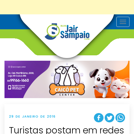
T
o
g
g
l
e
n
a
v
i
g
a
t
i
o
n
29 DE JANEIRO DE 2016
Turistas postam em redes