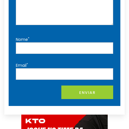
*
Nome
*
Email
ENVIAR