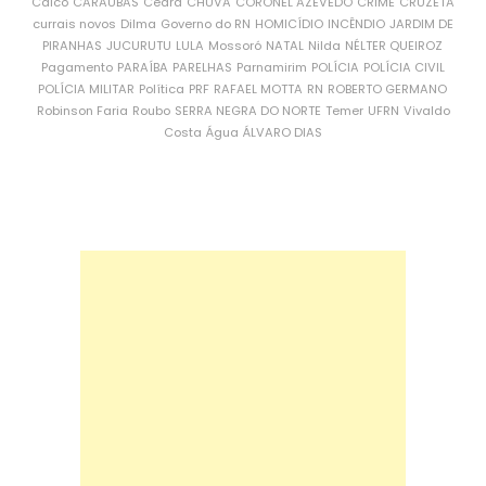
Caicó
CARAÚBAS
Ceará
CHUVA
CORONEL AZEVEDO
CRIME
CRUZETA
currais novos
Dilma
Governo do RN
HOMICÍDIO
INCÊNDIO
JARDIM DE
PIRANHAS
JUCURUTU
LULA
Mossoró
NATAL
Nilda
NÉLTER QUEIROZ
Pagamento
PARAÍBA
PARELHAS
Parnamirim
POLÍCIA
POLÍCIA CIVIL
POLÍCIA MILITAR
Política
PRF
RAFAEL MOTTA
RN
ROBERTO GERMANO
Robinson Faria
Roubo
SERRA NEGRA DO NORTE
Temer
UFRN
Vivaldo
Costa
Água
ÁLVARO DIAS