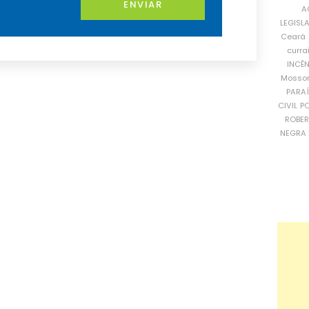
ENVIAR
A
LEGISL
Ceará
curra
INCÊ
Mosso
PARA
CIVIL
PO
ROBE
NEGRA 