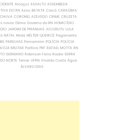
CIDENTE
Alcaçuz
ASSALTO
ASSEMBLEIA
ATIVA DO RN
Assu
BATATA
Caicó
CARAÚBAS
CHUVA
CORONEL AZEVEDO
CRIME
CRUZETA
is novos
Dilma
Governo do RN
HOMICÍDIO
NDIO
JARDIM DE PIRANHAS
JUCURUTU
LULA
ró
NATAL
Nilda
NÉLTER QUEIROZ
Pagamento
ÍBA
PARELHAS
Parnamirim
POLÍCIA
POLÍCIA
LÍCIA MILITAR
Política
PRF
RAFAEL MOTTA
RN
RTO GERMANO
Robinson Faria
Roubo
SERRA
DO NORTE
Temer
UFRN
Vivaldo Costa
Água
ÁLVARO DIAS