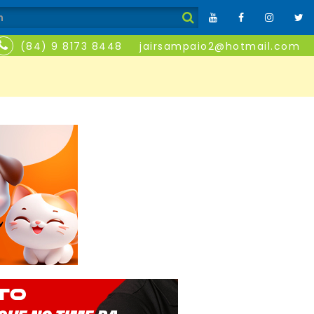
(84) 9 8173 8448
jairsampaio2@hotmail.com