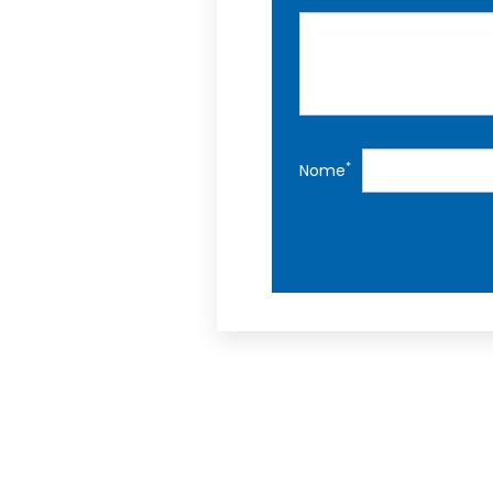
*
Nome