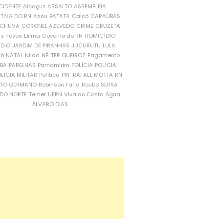
CIDENTE
Alcaçuz
ASSALTO
ASSEMBLEIA
ATIVA DO RN
Assu
BATATA
Caicó
CARAÚBAS
CHUVA
CORONEL AZEVEDO
CRIME
CRUZETA
is novos
Dilma
Governo do RN
HOMICÍDIO
NDIO
JARDIM DE PIRANHAS
JUCURUTU
LULA
ró
NATAL
Nilda
NÉLTER QUEIROZ
Pagamento
ÍBA
PARELHAS
Parnamirim
POLÍCIA
POLÍCIA
LÍCIA MILITAR
Política
PRF
RAFAEL MOTTA
RN
RTO GERMANO
Robinson Faria
Roubo
SERRA
DO NORTE
Temer
UFRN
Vivaldo Costa
Água
ÁLVARO DIAS