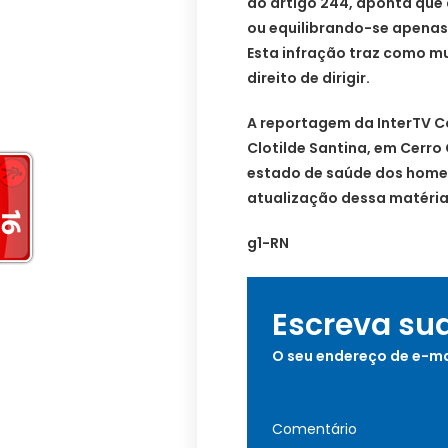
do artigo 244, aponta que
ou equilibrando-se apenas
Esta infração traz como mu
direito de dirigir.
A reportagem da InterTV C
Clotilde Santina, em Cerro
estado de saúde dos homen
atualização dessa matéria
g1-RN
Escreva su
O seu endereço de e-ma
Comentário