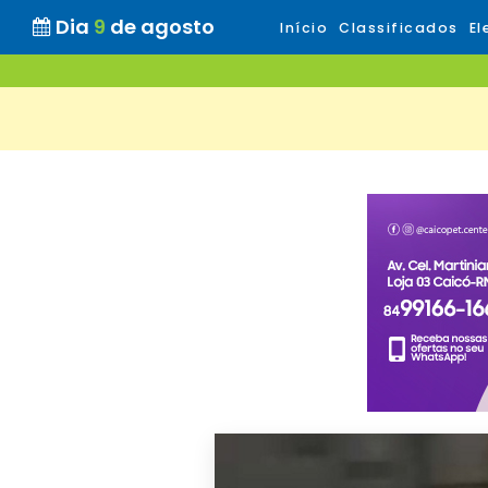
Dia
9
de agosto
Início
Classificados
El