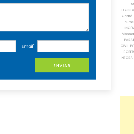
A
LEGISL
Ceará
curra
INCÊ
Mosso
PARA
*
CIVIL
PO
Email
ROBE
NEGRA 
ENVIAR