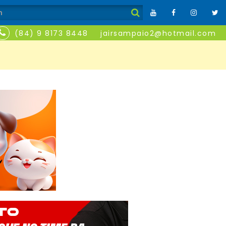
(84) 9 8173 8448
jairsampaio2@hotmail.com