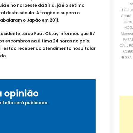
A
ia e no noroeste da Síria, já é o sétimo
LEGISL
al deste século. A tragédia supera o
Ceará
 abalaram o Japão em 2011.
curra
INCÊ
presidente turco Fuat Oktay informou que 67
Mosso
PARA
os escombros na última 24 horas no país.
CIVIL
PO
mil estão recebendo atendimento hospitalar
ROBE
ado.
NEGRA 
a opinião
il não será publicado.