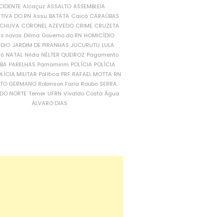
CIDENTE
Alcaçuz
ASSALTO
ASSEMBLEIA
ATIVA DO RN
Assu
BATATA
Caicó
CARAÚBAS
CHUVA
CORONEL AZEVEDO
CRIME
CRUZETA
is novos
Dilma
Governo do RN
HOMICÍDIO
NDIO
JARDIM DE PIRANHAS
JUCURUTU
LULA
ró
NATAL
Nilda
NÉLTER QUEIROZ
Pagamento
ÍBA
PARELHAS
Parnamirim
POLÍCIA
POLÍCIA
LÍCIA MILITAR
Política
PRF
RAFAEL MOTTA
RN
RTO GERMANO
Robinson Faria
Roubo
SERRA
DO NORTE
Temer
UFRN
Vivaldo Costa
Água
ÁLVARO DIAS