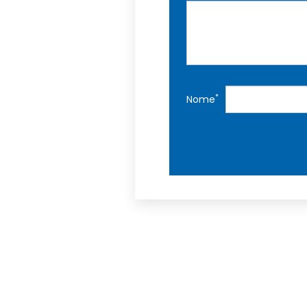
*
Nome