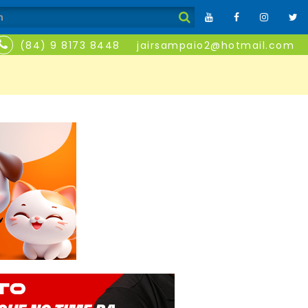
(84) 9 8173 8448
jairsampaio2@hotmail.com