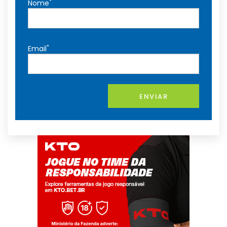
*
Nome
*
Email
ENVIAR