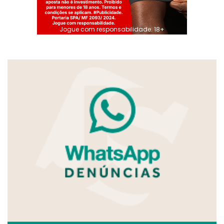
Jogue com responsabilidade. 18+