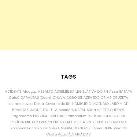
TAGS
ACIDENTE
Alcaçuz
ASSALTO
ASSEMBLEIA LEGISLATIVA DO RN
Assu
BATATA
Caicó
CARAÚBAS
Ceará
CHUVA
CORONEL AZEVEDO
CRIME
CRUZETA
currais novos
Dilma
Governo do RN
HOMICÍDIO
INCÊNDIO
JARDIM DE
PIRANHAS
JUCURUTU
LULA
Mossoró
NATAL
Nilda
NÉLTER QUEIROZ
Pagamento
PARAÍBA
PARELHAS
Parnamirim
POLÍCIA
POLÍCIA CIVIL
POLÍCIA MILITAR
Política
PRF
RAFAEL MOTTA
RN
ROBERTO GERMANO
Robinson Faria
Roubo
SERRA NEGRA DO NORTE
Temer
UFRN
Vivaldo
Costa
Água
ÁLVARO DIAS