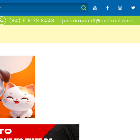
(84) 9 8173 8448
jairsampaio2@hotmail.com