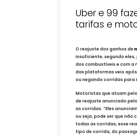
Uber e 99 faz
tarifas e mot
O reajuste dos ganhos de
m
insuficiente, segundo eles
dos combustíveis e com a
das plataformas veio após 
ou negando corridas para n
Motoristas que atuam pela
de reajuste anunciado pel
as corridas. “Eles anunciam
ou seja, pode ser que não 
todas as corridas, esse rea
tipo de corrida, do passag