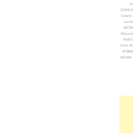
A
LEGISL
Ceará
curra
INCÊ
Mosso
PARA
CIVIL
PO
ROBE
NEGRA 