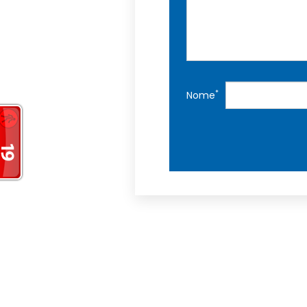
*
Nome