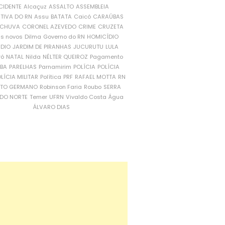
CIDENTE
Alcaçuz
ASSALTO
ASSEMBLEIA
ATIVA DO RN
Assu
BATATA
Caicó
CARAÚBAS
CHUVA
CORONEL AZEVEDO
CRIME
CRUZETA
is novos
Dilma
Governo do RN
HOMICÍDIO
NDIO
JARDIM DE PIRANHAS
JUCURUTU
LULA
ró
NATAL
Nilda
NÉLTER QUEIROZ
Pagamento
ÍBA
PARELHAS
Parnamirim
POLÍCIA
POLÍCIA
LÍCIA MILITAR
Política
PRF
RAFAEL MOTTA
RN
RTO GERMANO
Robinson Faria
Roubo
SERRA
DO NORTE
Temer
UFRN
Vivaldo Costa
Água
ÁLVARO DIAS