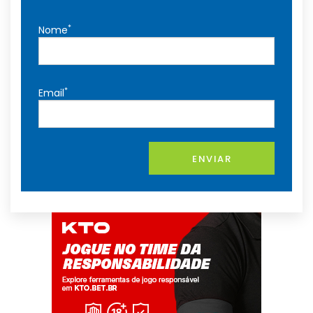
*
Nome
*
Email
ENVIAR