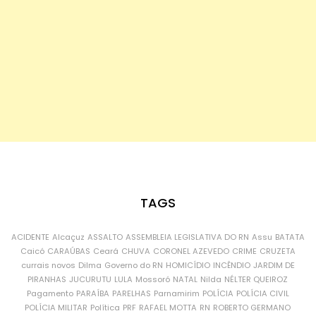
TAGS
ACIDENTE
Alcaçuz
ASSALTO
ASSEMBLEIA LEGISLATIVA DO RN
Assu
BATATA
Caicó
CARAÚBAS
Ceará
CHUVA
CORONEL AZEVEDO
CRIME
CRUZETA
currais novos
Dilma
Governo do RN
HOMICÍDIO
INCÊNDIO
JARDIM DE
PIRANHAS
JUCURUTU
LULA
Mossoró
NATAL
Nilda
NÉLTER QUEIROZ
Pagamento
PARAÍBA
PARELHAS
Parnamirim
POLÍCIA
POLÍCIA CIVIL
POLÍCIA MILITAR
Política
PRF
RAFAEL MOTTA
RN
ROBERTO GERMANO