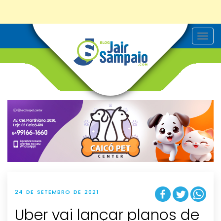
T
o
g
g
l
e
n
a
v
i
g
a
t
i
o
n
24 DE SETEMBRO DE 2021
Uber vai lançar planos de