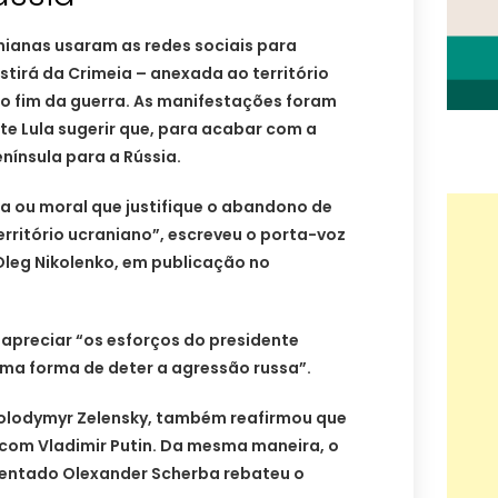
nianas usaram as redes sociais para
stirá da Crimeia – anexada ao território
do fim da guerra. As manifestações foram
nte Lula sugerir que, para acabar com a
nínsula para a Rússia.
ica ou moral que justifique o abandono de
rritório ucraniano”, escreveu o porta-voz
Oleg Nikolenko, em publicação no
 apreciar “os esforços do presidente
uma forma de deter a agressão russa”.
Volodymyr Zelensky, também reafirmou que
 com Vladimir Putin. Da mesma maneira, o
entado Olexander Scherba rebateu o