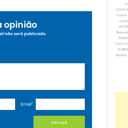
A
LEGISL
Ceará
curra
a opinião
INCÊ
Mosso
il não será publicado.
PARA
CIVIL
PO
ROBE
NEGRA 
*
Email
ENVIAR