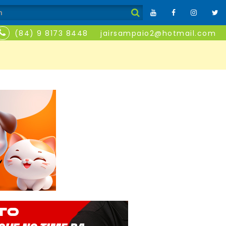
(84) 9 8173 8448
jairsampaio2@hotmail.com