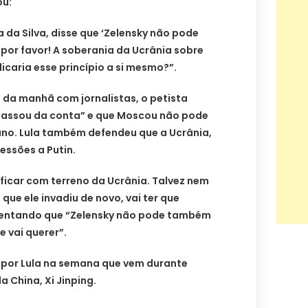
ou:
la da Silva, disse que ‘Zelensky não pode
, por favor! A soberania da Ucrânia sobre
icaria esse princípio a si mesmo?”.
 da manhã com jornalistas, o petista
á passou da conta” e que Moscou não pode
ano. Lula também defendeu que a Ucrânia,
essões a Putin.
 ficar com terreno da Ucrânia. Talvez nem
 que ele invadiu de novo, vai ter que
scentando que “Zelensky não pode também
e vai querer”.
por Lula na semana que vem durante
 China, Xi Jinping.