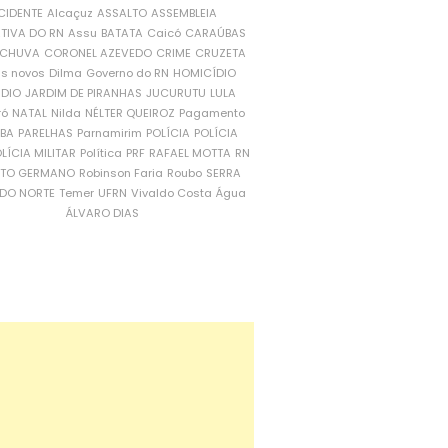
CIDENTE
Alcaçuz
ASSALTO
ASSEMBLEIA
ATIVA DO RN
Assu
BATATA
Caicó
CARAÚBAS
CHUVA
CORONEL AZEVEDO
CRIME
CRUZETA
is novos
Dilma
Governo do RN
HOMICÍDIO
NDIO
JARDIM DE PIRANHAS
JUCURUTU
LULA
ró
NATAL
Nilda
NÉLTER QUEIROZ
Pagamento
ÍBA
PARELHAS
Parnamirim
POLÍCIA
POLÍCIA
LÍCIA MILITAR
Política
PRF
RAFAEL MOTTA
RN
RTO GERMANO
Robinson Faria
Roubo
SERRA
DO NORTE
Temer
UFRN
Vivaldo Costa
Água
ÁLVARO DIAS