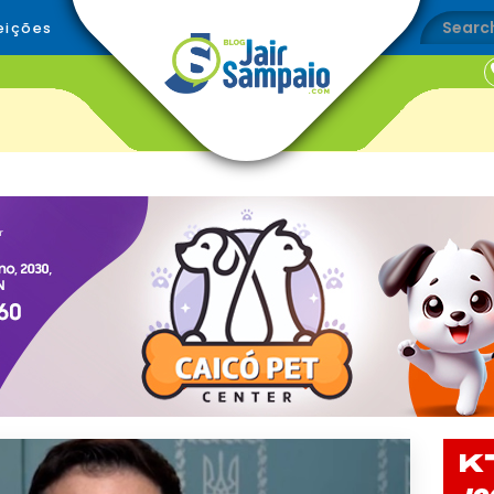
eições