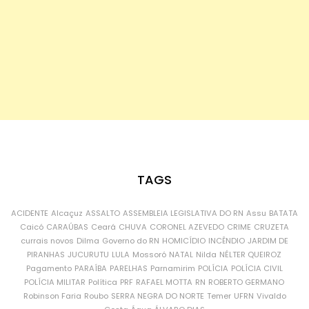
TAGS
ACIDENTE
Alcaçuz
ASSALTO
ASSEMBLEIA LEGISLATIVA DO RN
Assu
BATATA
Caicó
CARAÚBAS
Ceará
CHUVA
CORONEL AZEVEDO
CRIME
CRUZETA
currais novos
Dilma
Governo do RN
HOMICÍDIO
INCÊNDIO
JARDIM DE
PIRANHAS
JUCURUTU
LULA
Mossoró
NATAL
Nilda
NÉLTER QUEIROZ
Pagamento
PARAÍBA
PARELHAS
Parnamirim
POLÍCIA
POLÍCIA CIVIL
POLÍCIA MILITAR
Política
PRF
RAFAEL MOTTA
RN
ROBERTO GERMANO
Robinson Faria
Roubo
SERRA NEGRA DO NORTE
Temer
UFRN
Vivaldo