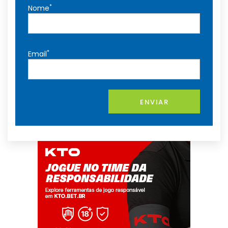
*
Nome
*
Email
ENVIAR