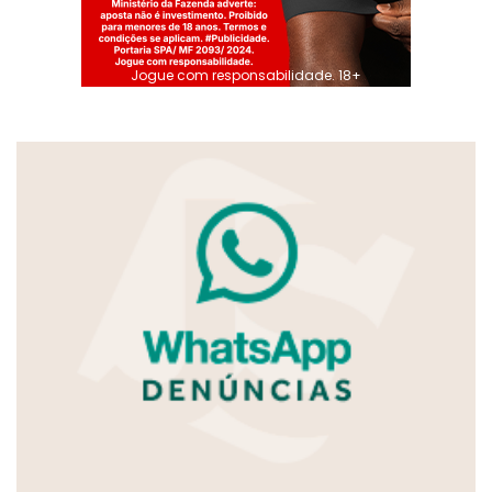
Jogue com responsabilidade. 18+