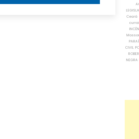
A
LEGISL
Ceará
curra
INCÊ
Mosso
PARA
CIVIL
PO
ROBE
NEGRA 