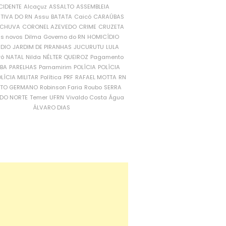
CIDENTE
Alcaçuz
ASSALTO
ASSEMBLEIA
ATIVA DO RN
Assu
BATATA
Caicó
CARAÚBAS
CHUVA
CORONEL AZEVEDO
CRIME
CRUZETA
is novos
Dilma
Governo do RN
HOMICÍDIO
NDIO
JARDIM DE PIRANHAS
JUCURUTU
LULA
ró
NATAL
Nilda
NÉLTER QUEIROZ
Pagamento
ÍBA
PARELHAS
Parnamirim
POLÍCIA
POLÍCIA
LÍCIA MILITAR
Política
PRF
RAFAEL MOTTA
RN
RTO GERMANO
Robinson Faria
Roubo
SERRA
DO NORTE
Temer
UFRN
Vivaldo Costa
Água
ÁLVARO DIAS