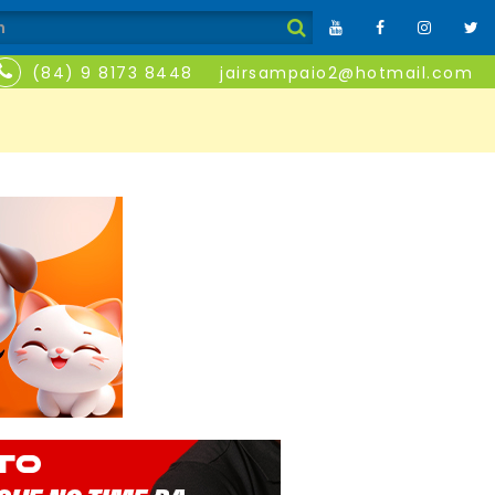
(84) 9 8173 8448
jairsampaio2@hotmail.com