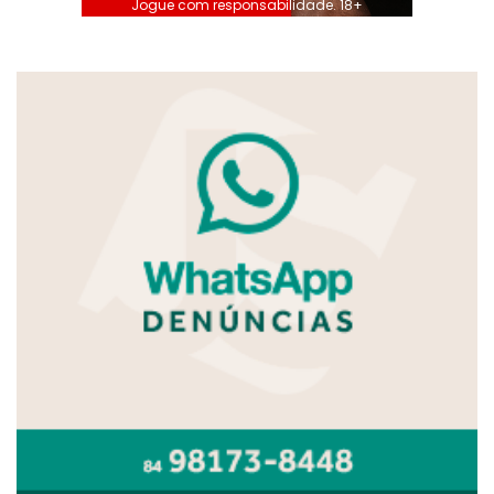
Jogue com responsabilidade. 18+