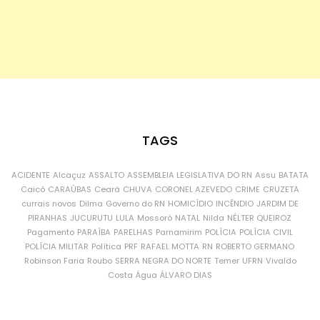
TAGS
ACIDENTE
Alcaçuz
ASSALTO
ASSEMBLEIA LEGISLATIVA DO RN
Assu
BATATA
Caicó
CARAÚBAS
Ceará
CHUVA
CORONEL AZEVEDO
CRIME
CRUZETA
currais novos
Dilma
Governo do RN
HOMICÍDIO
INCÊNDIO
JARDIM DE
PIRANHAS
JUCURUTU
LULA
Mossoró
NATAL
Nilda
NÉLTER QUEIROZ
Pagamento
PARAÍBA
PARELHAS
Parnamirim
POLÍCIA
POLÍCIA CIVIL
POLÍCIA MILITAR
Política
PRF
RAFAEL MOTTA
RN
ROBERTO GERMANO
Robinson Faria
Roubo
SERRA NEGRA DO NORTE
Temer
UFRN
Vivaldo
Costa
Água
ÁLVARO DIAS