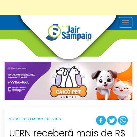
T
o
g
g
l
e
n
a
v
i
g
a
t
i
o
n
26 DE DEZEMBRO DE 2016
UERN receberá mais de R$