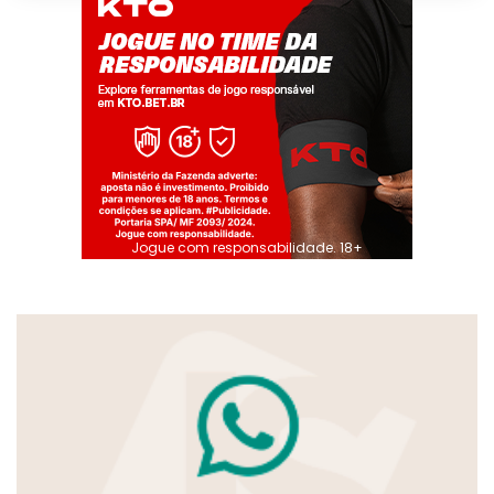
Jogue com responsabilidade. 18+