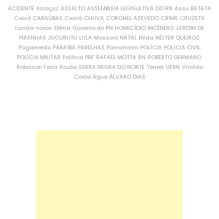
ACIDENTE
Alcaçuz
ASSALTO
ASSEMBLEIA LEGISLATIVA DO RN
Assu
BATATA
Caicó
CARAÚBAS
Ceará
CHUVA
CORONEL AZEVEDO
CRIME
CRUZETA
currais novos
Dilma
Governo do RN
HOMICÍDIO
INCÊNDIO
JARDIM DE
PIRANHAS
JUCURUTU
LULA
Mossoró
NATAL
Nilda
NÉLTER QUEIROZ
Pagamento
PARAÍBA
PARELHAS
Parnamirim
POLÍCIA
POLÍCIA CIVIL
POLÍCIA MILITAR
Política
PRF
RAFAEL MOTTA
RN
ROBERTO GERMANO
Robinson Faria
Roubo
SERRA NEGRA DO NORTE
Temer
UFRN
Vivaldo
Costa
Água
ÁLVARO DIAS