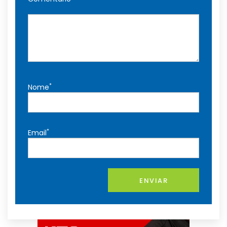
*
Nome
*
Email
ENVIAR