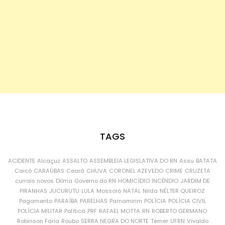
TAGS
ACIDENTE
Alcaçuz
ASSALTO
ASSEMBLEIA LEGISLATIVA DO RN
Assu
BATATA
Caicó
CARAÚBAS
Ceará
CHUVA
CORONEL AZEVEDO
CRIME
CRUZETA
currais novos
Dilma
Governo do RN
HOMICÍDIO
INCÊNDIO
JARDIM DE
PIRANHAS
JUCURUTU
LULA
Mossoró
NATAL
Nilda
NÉLTER QUEIROZ
Pagamento
PARAÍBA
PARELHAS
Parnamirim
POLÍCIA
POLÍCIA CIVIL
POLÍCIA MILITAR
Política
PRF
RAFAEL MOTTA
RN
ROBERTO GERMANO
Robinson Faria
Roubo
SERRA NEGRA DO NORTE
Temer
UFRN
Vivaldo