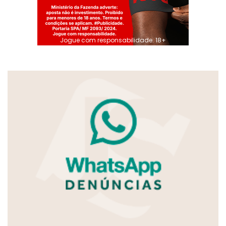
Jogue com responsabilidade. 18+