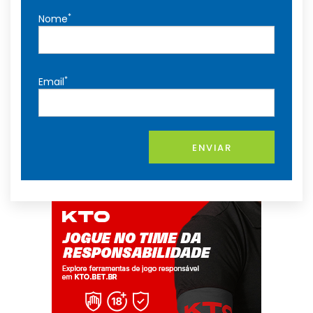
*
Nome
*
Email
ENVIAR