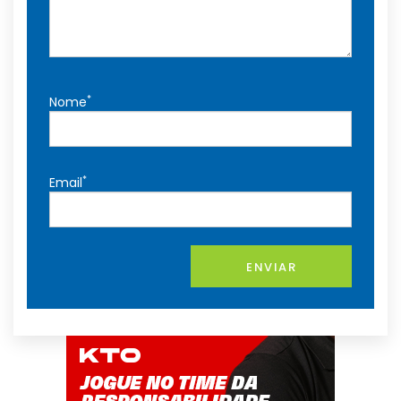
*
Nome
*
Email
ENVIAR