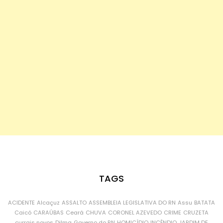
TAGS
ACIDENTE
Alcaçuz
ASSALTO
ASSEMBLEIA LEGISLATIVA DO RN
Assu
BATATA
Caicó
CARAÚBAS
Ceará
CHUVA
CORONEL AZEVEDO
CRIME
CRUZETA
currais novos
Dilma
Governo do RN
HOMICÍDIO
INCÊNDIO
JARDIM DE