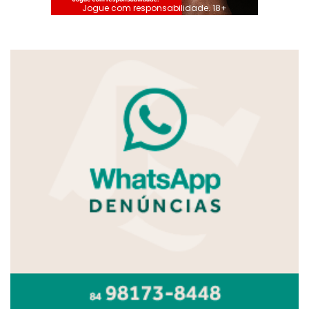
Jogue com responsabilidade. 18+