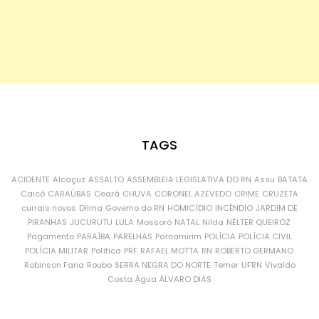
TAGS
ACIDENTE
Alcaçuz
ASSALTO
ASSEMBLEIA LEGISLATIVA DO RN
Assu
BATATA
Caicó
CARAÚBAS
Ceará
CHUVA
CORONEL AZEVEDO
CRIME
CRUZETA
currais novos
Dilma
Governo do RN
HOMICÍDIO
INCÊNDIO
JARDIM DE
PIRANHAS
JUCURUTU
LULA
Mossoró
NATAL
Nilda
NÉLTER QUEIROZ
Pagamento
PARAÍBA
PARELHAS
Parnamirim
POLÍCIA
POLÍCIA CIVIL
POLÍCIA MILITAR
Política
PRF
RAFAEL MOTTA
RN
ROBERTO GERMANO
Robinson Faria
Roubo
SERRA NEGRA DO NORTE
Temer
UFRN
Vivaldo
Costa
Água
ÁLVARO DIAS