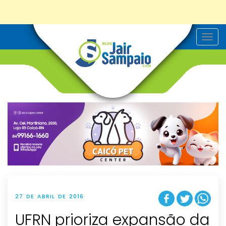
T
o
g
g
l
e
n
a
v
i
g
a
t
i
o
n
27 DE ABRIL DE 2016
UFRN prioriza expansão da