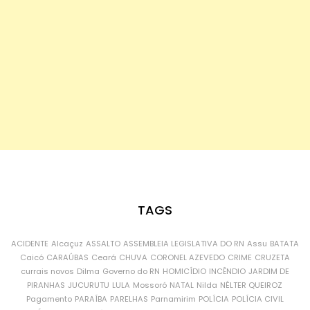
TAGS
ACIDENTE
Alcaçuz
ASSALTO
ASSEMBLEIA LEGISLATIVA DO RN
Assu
BATATA
Caicó
CARAÚBAS
Ceará
CHUVA
CORONEL AZEVEDO
CRIME
CRUZETA
currais novos
Dilma
Governo do RN
HOMICÍDIO
INCÊNDIO
JARDIM DE
PIRANHAS
JUCURUTU
LULA
Mossoró
NATAL
Nilda
NÉLTER QUEIROZ
Pagamento
PARAÍBA
PARELHAS
Parnamirim
POLÍCIA
POLÍCIA CIVIL