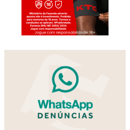
Jogue com responsabilidade. 18+