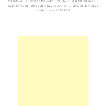
POLÍCIA MILITAR
Política
PRF
RAFAEL MOTTA
RN
ROBERTO GERMANO
Robinson Faria
Roubo
SERRA NEGRA DO NORTE
Temer
UFRN
Vivaldo
Costa
Água
ÁLVARO DIAS