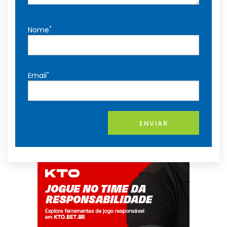
*
Nome
*
Email
ENVIAR