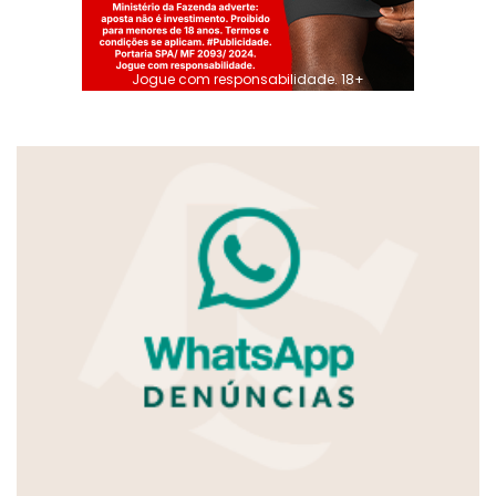
Jogue com responsabilidade. 18+