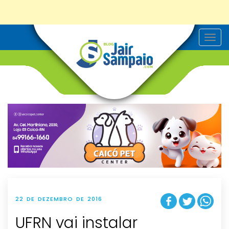
T
o
g
g
l
e
n
a
v
i
g
a
t
i
o
n
22 DE DEZEMBRO DE 2016
UFRN vai instalar