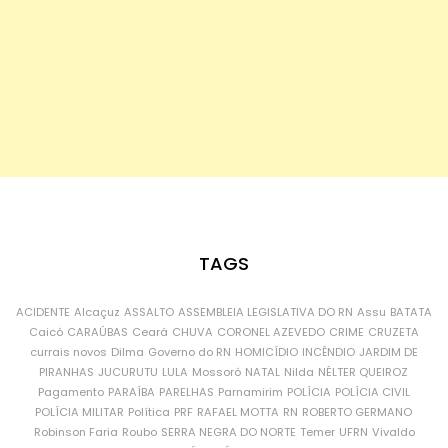
TAGS
ACIDENTE
Alcaçuz
ASSALTO
ASSEMBLEIA LEGISLATIVA DO RN
Assu
BATATA
Caicó
CARAÚBAS
Ceará
CHUVA
CORONEL AZEVEDO
CRIME
CRUZETA
currais novos
Dilma
Governo do RN
HOMICÍDIO
INCÊNDIO
JARDIM DE
PIRANHAS
JUCURUTU
LULA
Mossoró
NATAL
Nilda
NÉLTER QUEIROZ
Pagamento
PARAÍBA
PARELHAS
Parnamirim
POLÍCIA
POLÍCIA CIVIL
POLÍCIA MILITAR
Política
PRF
RAFAEL MOTTA
RN
ROBERTO GERMANO
Robinson Faria
Roubo
SERRA NEGRA DO NORTE
Temer
UFRN
Vivaldo