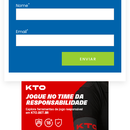
*
Nome
*
Email
ENVIAR