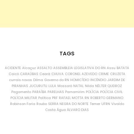
TAGS
ACIDENTE
Alcaçuz
ASSALTO
ASSEMBLEIA LEGISLATIVA DO RN
Assu
BATATA
Caicó
CARAÚBAS
Ceará
CHUVA
CORONEL AZEVEDO
CRIME
CRUZETA
currais novos
Dilma
Governo do RN
HOMICÍDIO
INCÊNDIO
JARDIM DE
PIRANHAS
JUCURUTU
LULA
Mossoró
NATAL
Nilda
NÉLTER QUEIROZ
Pagamento
PARAÍBA
PARELHAS
Parnamirim
POLÍCIA
POLÍCIA CIVIL
POLÍCIA MILITAR
Política
PRF
RAFAEL MOTTA
RN
ROBERTO GERMANO
Robinson Faria
Roubo
SERRA NEGRA DO NORTE
Temer
UFRN
Vivaldo
Costa
Água
ÁLVARO DIAS