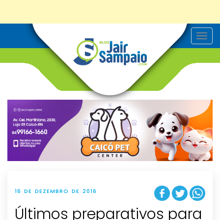
T
o
g
g
l
e
n
a
v
i
g
a
t
i
o
n
16 DE DEZEMBRO DE 2016
Últimos preparativos para