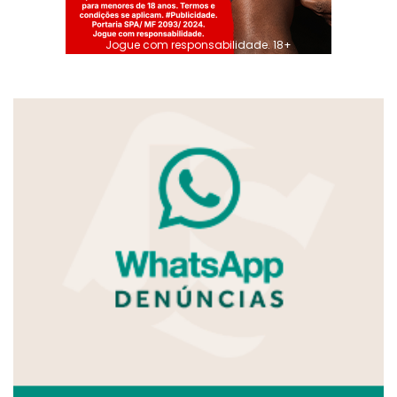
Jogue com responsabilidade. 18+