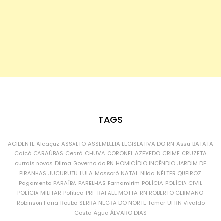
TAGS
ACIDENTE
Alcaçuz
ASSALTO
ASSEMBLEIA LEGISLATIVA DO RN
Assu
BATATA
Caicó
CARAÚBAS
Ceará
CHUVA
CORONEL AZEVEDO
CRIME
CRUZETA
currais novos
Dilma
Governo do RN
HOMICÍDIO
INCÊNDIO
JARDIM DE
PIRANHAS
JUCURUTU
LULA
Mossoró
NATAL
Nilda
NÉLTER QUEIROZ
Pagamento
PARAÍBA
PARELHAS
Parnamirim
POLÍCIA
POLÍCIA CIVIL
POLÍCIA MILITAR
Política
PRF
RAFAEL MOTTA
RN
ROBERTO GERMANO
Robinson Faria
Roubo
SERRA NEGRA DO NORTE
Temer
UFRN
Vivaldo
Costa
Água
ÁLVARO DIAS