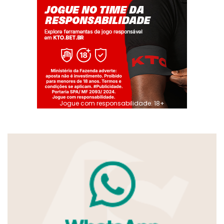
Jogue com responsabilidade. 18+