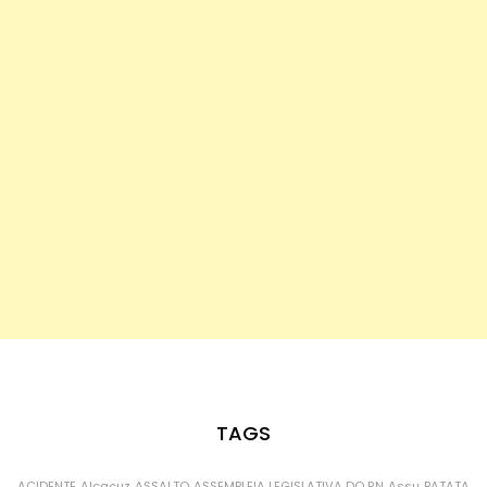
TAGS
ACIDENTE
Alcaçuz
ASSALTO
ASSEMBLEIA LEGISLATIVA DO RN
Assu
BATATA