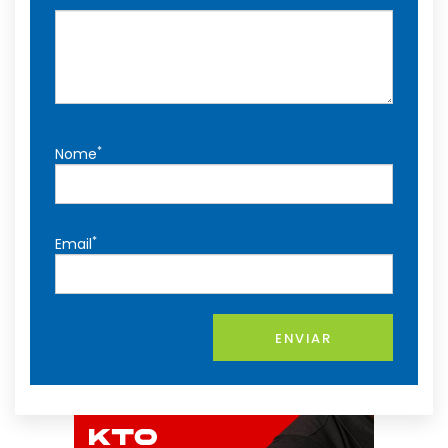
*
Nome
*
Email
ENVIAR