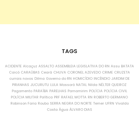
TAGS
ACIDENTE
Alcaçuz
ASSALTO
ASSEMBLEIA LEGISLATIVA DO RN
Assu
BATATA
Caicó
CARAÚBAS
Ceará
CHUVA
CORONEL AZEVEDO
CRIME
CRUZETA
currais novos
Dilma
Governo do RN
HOMICÍDIO
INCÊNDIO
JARDIM DE
PIRANHAS
JUCURUTU
LULA
Mossoró
NATAL
Nilda
NÉLTER QUEIROZ
Pagamento
PARAÍBA
PARELHAS
Parnamirim
POLÍCIA
POLÍCIA CIVIL
POLÍCIA MILITAR
Política
PRF
RAFAEL MOTTA
RN
ROBERTO GERMANO
Robinson Faria
Roubo
SERRA NEGRA DO NORTE
Temer
UFRN
Vivaldo
Costa
Água
ÁLVARO DIAS