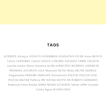
TAGS
ACIDENTE
Alcaçuz
ASSALTO
ASSEMBLEIA LEGISLATIVA DO RN
Assu
BATATA
Caicó
CARAÚBAS
Ceará
CHUVA
CORONEL AZEVEDO
CRIME
CRUZETA
currais novos
Dilma
Governo do RN
HOMICÍDIO
INCÊNDIO
JARDIM DE
PIRANHAS
JUCURUTU
LULA
Mossoró
NATAL
Nilda
NÉLTER QUEIROZ
Pagamento
PARAÍBA
PARELHAS
Parnamirim
POLÍCIA
POLÍCIA CIVIL
POLÍCIA MILITAR
Política
PRF
RAFAEL MOTTA
RN
ROBERTO GERMANO
Robinson Faria
Roubo
SERRA NEGRA DO NORTE
Temer
UFRN
Vivaldo
Costa
Água
ÁLVARO DIAS