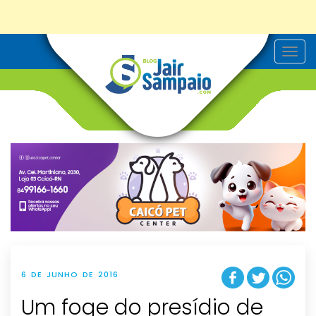
T
o
g
g
l
e
n
a
v
i
g
a
t
i
o
n
6 DE JUNHO DE 2016
Um foge do presídio de