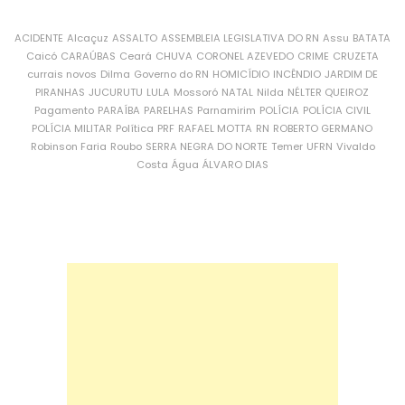
ACIDENTE
Alcaçuz
ASSALTO
ASSEMBLEIA LEGISLATIVA DO RN
Assu
BATATA
Caicó
CARAÚBAS
Ceará
CHUVA
CORONEL AZEVEDO
CRIME
CRUZETA
currais novos
Dilma
Governo do RN
HOMICÍDIO
INCÊNDIO
JARDIM DE
PIRANHAS
JUCURUTU
LULA
Mossoró
NATAL
Nilda
NÉLTER QUEIROZ
Pagamento
PARAÍBA
PARELHAS
Parnamirim
POLÍCIA
POLÍCIA CIVIL
POLÍCIA MILITAR
Política
PRF
RAFAEL MOTTA
RN
ROBERTO GERMANO
Robinson Faria
Roubo
SERRA NEGRA DO NORTE
Temer
UFRN
Vivaldo
Costa
Água
ÁLVARO DIAS