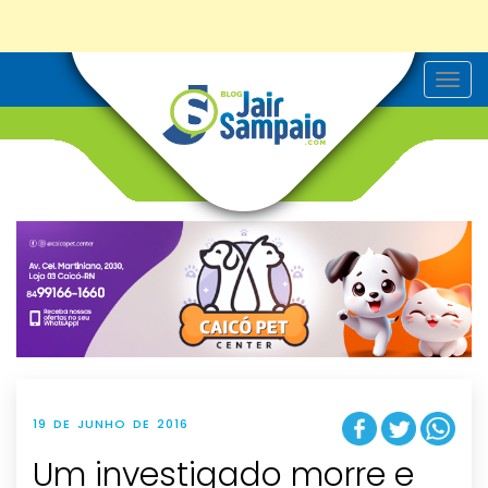
T
o
g
g
l
e
n
a
v
i
g
a
t
i
o
n
19 DE JUNHO DE 2016
Um investigado morre e