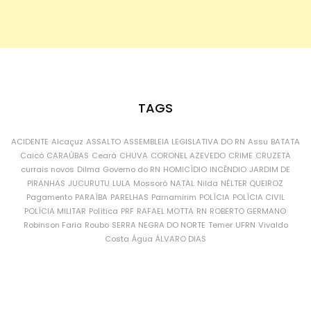
TAGS
ACIDENTE
Alcaçuz
ASSALTO
ASSEMBLEIA LEGISLATIVA DO RN
Assu
BATATA
Caicó
CARAÚBAS
Ceará
CHUVA
CORONEL AZEVEDO
CRIME
CRUZETA
currais novos
Dilma
Governo do RN
HOMICÍDIO
INCÊNDIO
JARDIM DE
PIRANHAS
JUCURUTU
LULA
Mossoró
NATAL
Nilda
NÉLTER QUEIROZ
Pagamento
PARAÍBA
PARELHAS
Parnamirim
POLÍCIA
POLÍCIA CIVIL
POLÍCIA MILITAR
Política
PRF
RAFAEL MOTTA
RN
ROBERTO GERMANO
Robinson Faria
Roubo
SERRA NEGRA DO NORTE
Temer
UFRN
Vivaldo
Costa
Água
ÁLVARO DIAS