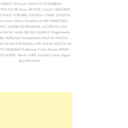
CIDENTE
Alcaçuz
ASSALTO
ASSEMBLEIA
ATIVA DO RN
Assu
BATATA
Caicó
CARAÚBAS
CHUVA
CORONEL AZEVEDO
CRIME
CRUZETA
is novos
Dilma
Governo do RN
HOMICÍDIO
NDIO
JARDIM DE PIRANHAS
JUCURUTU
LULA
ró
NATAL
Nilda
NÉLTER QUEIROZ
Pagamento
ÍBA
PARELHAS
Parnamirim
POLÍCIA
POLÍCIA
LÍCIA MILITAR
Política
PRF
RAFAEL MOTTA
RN
RTO GERMANO
Robinson Faria
Roubo
SERRA
DO NORTE
Temer
UFRN
Vivaldo Costa
Água
ÁLVARO DIAS