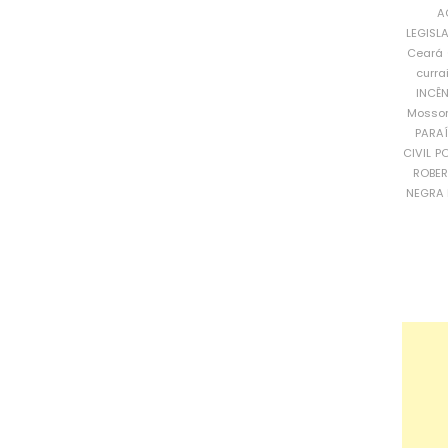
A
LEGISL
Ceará
curra
INCÊ
Mosso
PARA
CIVIL
PO
ROBE
NEGRA 