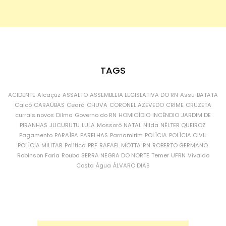
TAGS
ACIDENTE
Alcaçuz
ASSALTO
ASSEMBLEIA LEGISLATIVA DO RN
Assu
BATATA
Caicó
CARAÚBAS
Ceará
CHUVA
CORONEL AZEVEDO
CRIME
CRUZETA
currais novos
Dilma
Governo do RN
HOMICÍDIO
INCÊNDIO
JARDIM DE
PIRANHAS
JUCURUTU
LULA
Mossoró
NATAL
Nilda
NÉLTER QUEIROZ
Pagamento
PARAÍBA
PARELHAS
Parnamirim
POLÍCIA
POLÍCIA CIVIL
POLÍCIA MILITAR
Política
PRF
RAFAEL MOTTA
RN
ROBERTO GERMANO
Robinson Faria
Roubo
SERRA NEGRA DO NORTE
Temer
UFRN
Vivaldo
Costa
Água
ÁLVARO DIAS