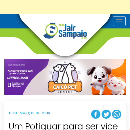
T
o
g
g
l
e
n
a
v
i
g
a
t
i
o
n
11 DE MARÇO DE 2018
Um Potiguar para ser vice