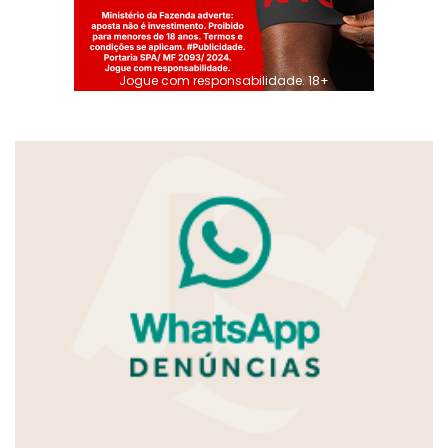
Jogue com responsabilidade. 18+