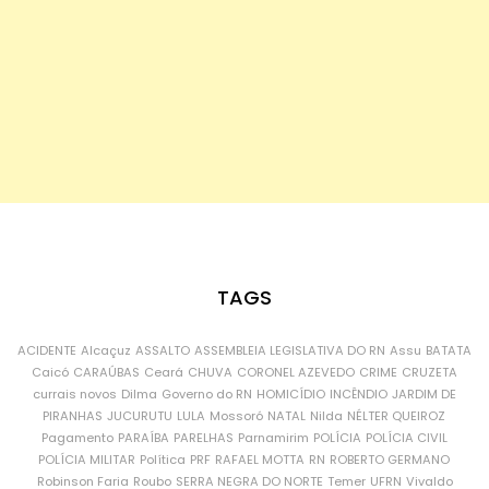
TAGS
ACIDENTE
Alcaçuz
ASSALTO
ASSEMBLEIA LEGISLATIVA DO RN
Assu
BATATA
Caicó
CARAÚBAS
Ceará
CHUVA
CORONEL AZEVEDO
CRIME
CRUZETA
currais novos
Dilma
Governo do RN
HOMICÍDIO
INCÊNDIO
JARDIM DE
PIRANHAS
JUCURUTU
LULA
Mossoró
NATAL
Nilda
NÉLTER QUEIROZ
Pagamento
PARAÍBA
PARELHAS
Parnamirim
POLÍCIA
POLÍCIA CIVIL
POLÍCIA MILITAR
Política
PRF
RAFAEL MOTTA
RN
ROBERTO GERMANO
Robinson Faria
Roubo
SERRA NEGRA DO NORTE
Temer
UFRN
Vivaldo