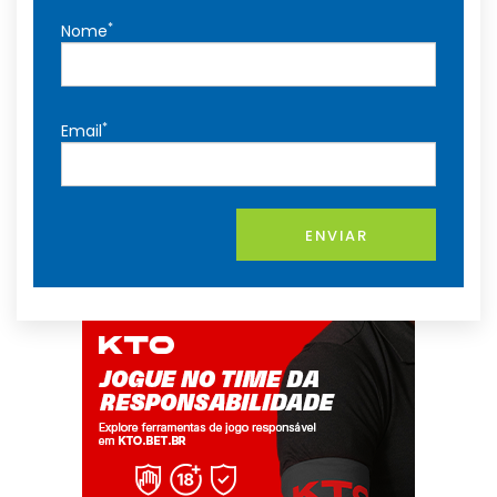
*
Nome
*
Email
ENVIAR