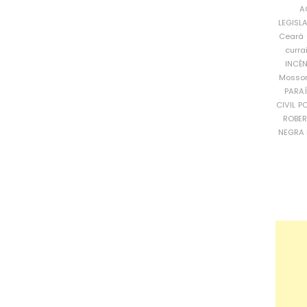
A
LEGISL
Ceará
curra
INCÊ
Mosso
PARA
CIVIL
PO
ROBE
NEGRA 