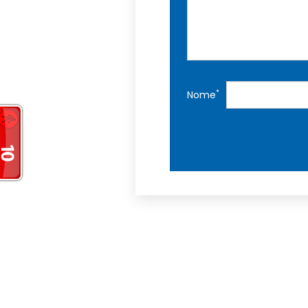
*
Nome