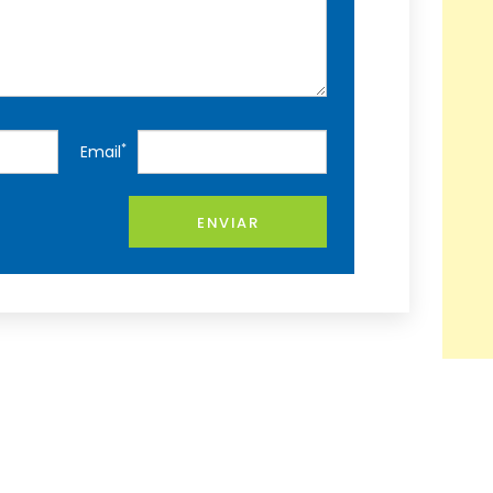
*
Email
ENVIAR