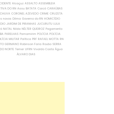
CIDENTE
Alcaçuz
ASSALTO
ASSEMBLEIA
ATIVA DO RN
Assu
BATATA
Caicó
CARAÚBAS
CHUVA
CORONEL AZEVEDO
CRIME
CRUZETA
is novos
Dilma
Governo do RN
HOMICÍDIO
NDIO
JARDIM DE PIRANHAS
JUCURUTU
LULA
ró
NATAL
Nilda
NÉLTER QUEIROZ
Pagamento
ÍBA
PARELHAS
Parnamirim
POLÍCIA
POLÍCIA
LÍCIA MILITAR
Política
PRF
RAFAEL MOTTA
RN
RTO GERMANO
Robinson Faria
Roubo
SERRA
DO NORTE
Temer
UFRN
Vivaldo Costa
Água
ÁLVARO DIAS