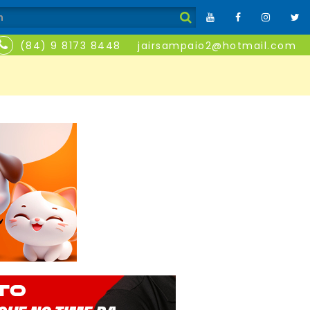
(84) 9 8173 8448
jairsampaio2@hotmail.com