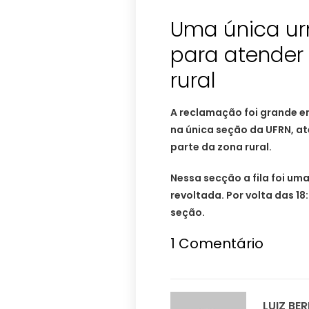
Uma única ur
para atender 
rural
A reclamação foi grande en
na única seção da UFRN, at
parte da zona rural.
Nessa secção a fila foi um
revoltada. Por volta das 1
seção.
1
Comentário
LUIZ BE