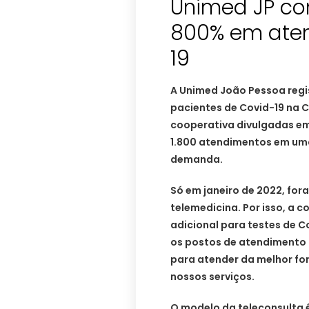
Unimed JP c
800% em ate
19
A Unimed João Pessoa reg
pacientes de Covid-19 na 
cooperativa divulgadas em
1.800 atendimentos em um
demanda.
Só em janeiro de 2022, for
telemedicina. Por isso, a c
adicional para testes de C
os postos de atendimento p
para atender da melhor fo
nossos serviços.
O modelo da teleconsulta 