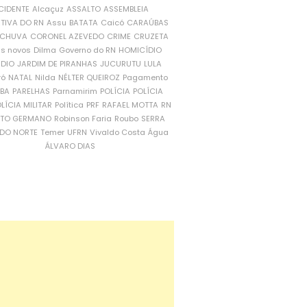
CIDENTE
Alcaçuz
ASSALTO
ASSEMBLEIA
ATIVA DO RN
Assu
BATATA
Caicó
CARAÚBAS
CHUVA
CORONEL AZEVEDO
CRIME
CRUZETA
is novos
Dilma
Governo do RN
HOMICÍDIO
NDIO
JARDIM DE PIRANHAS
JUCURUTU
LULA
ró
NATAL
Nilda
NÉLTER QUEIROZ
Pagamento
ÍBA
PARELHAS
Parnamirim
POLÍCIA
POLÍCIA
LÍCIA MILITAR
Política
PRF
RAFAEL MOTTA
RN
RTO GERMANO
Robinson Faria
Roubo
SERRA
DO NORTE
Temer
UFRN
Vivaldo Costa
Água
ÁLVARO DIAS