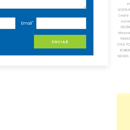
A
LEGISL
Ceará
curra
*
Email
INCÊ
Mosso
PARA
ENVIAR
CIVIL
PO
ROBE
NEGRA 