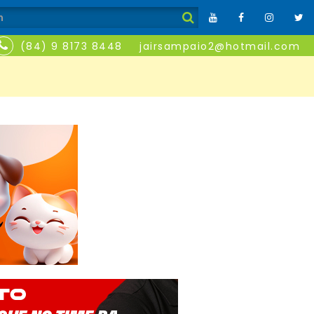
(84) 9 8173 8448
jairsampaio2@hotmail.com