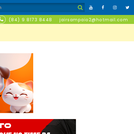
(84) 9 8173 8448
jairsampaio2@hotmail.com