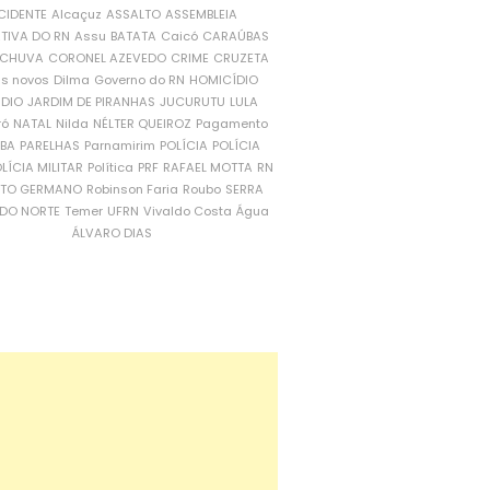
CIDENTE
Alcaçuz
ASSALTO
ASSEMBLEIA
ATIVA DO RN
Assu
BATATA
Caicó
CARAÚBAS
CHUVA
CORONEL AZEVEDO
CRIME
CRUZETA
is novos
Dilma
Governo do RN
HOMICÍDIO
NDIO
JARDIM DE PIRANHAS
JUCURUTU
LULA
ró
NATAL
Nilda
NÉLTER QUEIROZ
Pagamento
ÍBA
PARELHAS
Parnamirim
POLÍCIA
POLÍCIA
LÍCIA MILITAR
Política
PRF
RAFAEL MOTTA
RN
RTO GERMANO
Robinson Faria
Roubo
SERRA
DO NORTE
Temer
UFRN
Vivaldo Costa
Água
ÁLVARO DIAS