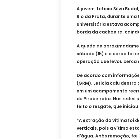
A jovem, Leticia Silva Buda
Rio da Prata, durante uma t
universitária estava acom
borda da cachoeira, caind
A queda de aproximadament
sábado (15) e o corpo foi
operação que levou cerca d
De acordo com informaçõ
(GRM), Leticia caiu dentro
em um acampamento recreat
de Pirabeiraba. Nas redes
feito o resgate, que iniciou
“A extração da vítima foi d
verticais, pois a vítima e
d’água. Após remoção, fo