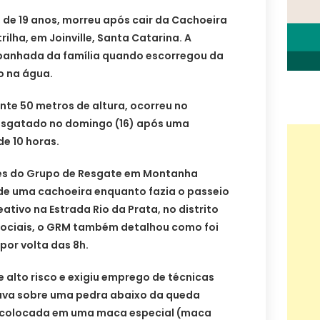
l, de 19 anos, morreu após cair da Cachoeira
rilha, em Joinville, Santa Catarina. A
panhada da família quando escorregou da
o na água.
e 50 metros de altura, ocorreu no
 resgatado no domingo (16) após uma
e 10 horas.
es do Grupo de Resgate em Montanha
 de uma cachoeira enquanto fazia o passeio
ivo na Estrada Rio da Prata, no distrito
 sociais, o GRM também detalhou como foi
 por volta das 8h.
e alto risco e exigiu emprego de técnicas
stava sobre uma pedra abaixo da queda
i colocada em uma maca especial (maca