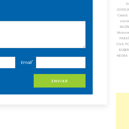
A
LEGISL
Ceará
curra
INCÊ
Mosso
PARA
CIVIL
PO
ROBE
NEGRA 
*
Email
ENVIAR