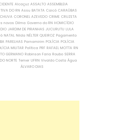
CIDENTE
Alcaçuz
ASSALTO
ASSEMBLEIA
ATIVA DO RN
Assu
BATATA
Caicó
CARAÚBAS
CHUVA
CORONEL AZEVEDO
CRIME
CRUZETA
is novos
Dilma
Governo do RN
HOMICÍDIO
NDIO
JARDIM DE PIRANHAS
JUCURUTU
LULA
ró
NATAL
Nilda
NÉLTER QUEIROZ
Pagamento
ÍBA
PARELHAS
Parnamirim
POLÍCIA
POLÍCIA
LÍCIA MILITAR
Política
PRF
RAFAEL MOTTA
RN
RTO GERMANO
Robinson Faria
Roubo
SERRA
DO NORTE
Temer
UFRN
Vivaldo Costa
Água
ÁLVARO DIAS