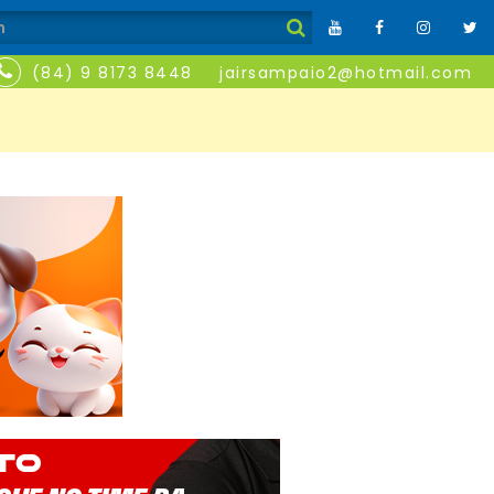
(84) 9 8173 8448
jairsampaio2@hotmail.com