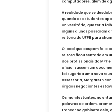
computadores, além de agre
A realidade que se desdobr
quando os estudantes apo
Universitário, que teria fa
alguns alunos passaram a 
reitoria da UFPB para cham
O local que ocupam foi o 
reitora ficou sentada em 
dos profissionais do MPF e
oficializassem um docume
foi sugerida uma nova reun
assessoria, Margareth co
órgãos negociantes estav
Os manifestantes, no enta
palavras de ordem, promov
trancar no gabinete dela, 