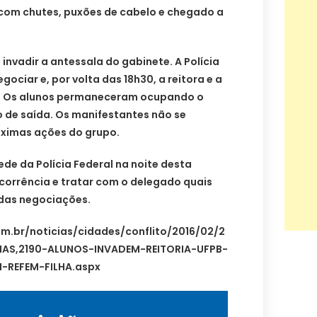
com chutes, puxões de cabelo e chegado a
nvadir a antessala do gabinete. A Polícia
gociar e, por volta das 18h30, a reitora e a
al. Os alunos permaneceram ocupando o
o de saída. Os manifestantes não se
óximas ações do grupo.
sede da Polícia Federal na noite desta
corrência e tratar com o delegado quais
das negociações.
com.br/noticias/cidades/conflito/2016/02/2
CIAS,2190-ALUNOS-INVADEM-REITORIA-UFPB-
-REFEM-FILHA.aspx