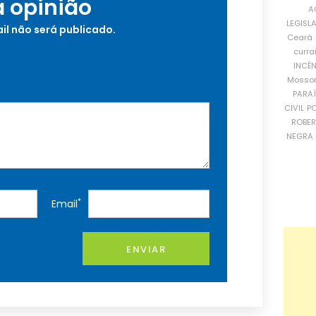
a opinião
A
LEGISL
il não será publicado.
Ceará
curra
INCÊ
Mosso
PARA
CIVIL
PO
ROBE
NEGRA 
*
Email
ENVIAR