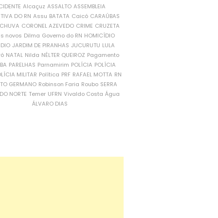
CIDENTE
Alcaçuz
ASSALTO
ASSEMBLEIA
ATIVA DO RN
Assu
BATATA
Caicó
CARAÚBAS
CHUVA
CORONEL AZEVEDO
CRIME
CRUZETA
is novos
Dilma
Governo do RN
HOMICÍDIO
NDIO
JARDIM DE PIRANHAS
JUCURUTU
LULA
ró
NATAL
Nilda
NÉLTER QUEIROZ
Pagamento
ÍBA
PARELHAS
Parnamirim
POLÍCIA
POLÍCIA
LÍCIA MILITAR
Política
PRF
RAFAEL MOTTA
RN
RTO GERMANO
Robinson Faria
Roubo
SERRA
DO NORTE
Temer
UFRN
Vivaldo Costa
Água
ÁLVARO DIAS