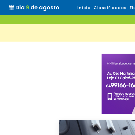
Dia
9
de agosto
Início
Classificados
El