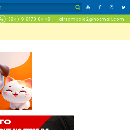
(84) 9 8173 8448
jairsampaio2@hotmail.com