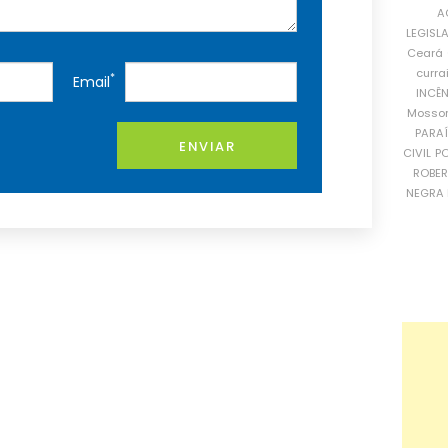
A
LEGISL
Ceará
curra
*
Email
INCÊ
Mosso
PARA
ENVIAR
CIVIL
PO
ROBE
NEGRA 