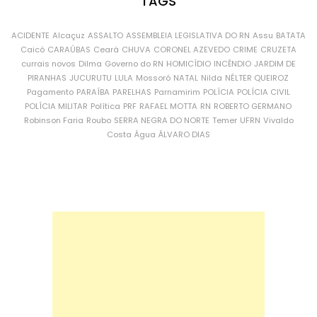
TAGS
ACIDENTE
Alcaçuz
ASSALTO
ASSEMBLEIA LEGISLATIVA DO RN
Assu
BATATA
Caicó
CARAÚBAS
Ceará
CHUVA
CORONEL AZEVEDO
CRIME
CRUZETA
currais novos
Dilma
Governo do RN
HOMICÍDIO
INCÊNDIO
JARDIM DE
PIRANHAS
JUCURUTU
LULA
Mossoró
NATAL
Nilda
NÉLTER QUEIROZ
Pagamento
PARAÍBA
PARELHAS
Parnamirim
POLÍCIA
POLÍCIA CIVIL
POLÍCIA MILITAR
Política
PRF
RAFAEL MOTTA
RN
ROBERTO GERMANO
Robinson Faria
Roubo
SERRA NEGRA DO NORTE
Temer
UFRN
Vivaldo
Costa
Água
ÁLVARO DIAS