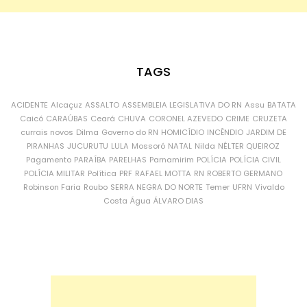
TAGS
ACIDENTE
Alcaçuz
ASSALTO
ASSEMBLEIA LEGISLATIVA DO RN
Assu
BATATA
Caicó
CARAÚBAS
Ceará
CHUVA
CORONEL AZEVEDO
CRIME
CRUZETA
currais novos
Dilma
Governo do RN
HOMICÍDIO
INCÊNDIO
JARDIM DE
PIRANHAS
JUCURUTU
LULA
Mossoró
NATAL
Nilda
NÉLTER QUEIROZ
Pagamento
PARAÍBA
PARELHAS
Parnamirim
POLÍCIA
POLÍCIA CIVIL
POLÍCIA MILITAR
Política
PRF
RAFAEL MOTTA
RN
ROBERTO GERMANO
Robinson Faria
Roubo
SERRA NEGRA DO NORTE
Temer
UFRN
Vivaldo
Costa
Água
ÁLVARO DIAS