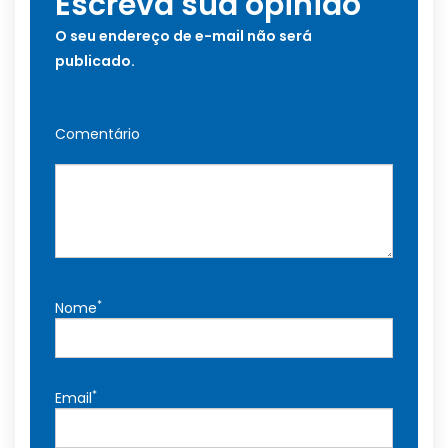
Escreva sua opinião
O seu endereço de e-mail não será
publicado.
Comentário
*
Nome
*
Email