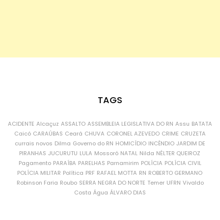
TAGS
ACIDENTE
Alcaçuz
ASSALTO
ASSEMBLEIA LEGISLATIVA DO RN
Assu
BATATA
Caicó
CARAÚBAS
Ceará
CHUVA
CORONEL AZEVEDO
CRIME
CRUZETA
currais novos
Dilma
Governo do RN
HOMICÍDIO
INCÊNDIO
JARDIM DE
PIRANHAS
JUCURUTU
LULA
Mossoró
NATAL
Nilda
NÉLTER QUEIROZ
Pagamento
PARAÍBA
PARELHAS
Parnamirim
POLÍCIA
POLÍCIA CIVIL
POLÍCIA MILITAR
Política
PRF
RAFAEL MOTTA
RN
ROBERTO GERMANO
Robinson Faria
Roubo
SERRA NEGRA DO NORTE
Temer
UFRN
Vivaldo
Costa
Água
ÁLVARO DIAS