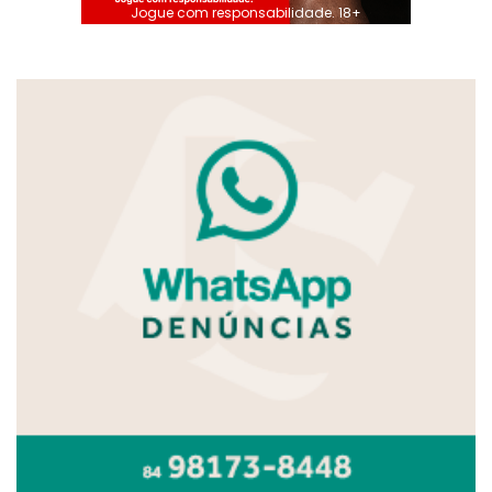
Jogue com responsabilidade. 18+