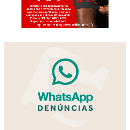
Jogue com responsabilidade. 18+