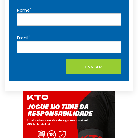
*
Nome
*
Email
ENVIAR