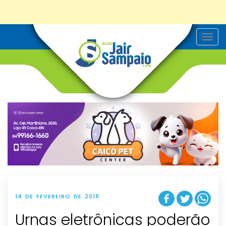
T
o
g
g
l
e
n
a
v
i
g
a
t
i
o
n
14 DE FEVEREIRO DE 2018
Urnas eletrônicas poderão