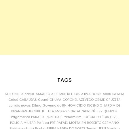
TAGS
ACIDENTE
Alcaçuz
ASSALTO
ASSEMBLEIA LEGISLATIVA DO RN
Assu
BATATA
Caicó
CARAÚBAS
Ceará
CHUVA
CORONEL AZEVEDO
CRIME
CRUZETA
currais novos
Dilma
Governo do RN
HOMICÍDIO
INCÊNDIO
JARDIM DE
PIRANHAS
JUCURUTU
LULA
Mossoró
NATAL
Nilda
NÉLTER QUEIROZ
Pagamento
PARAÍBA
PARELHAS
Parnamirim
POLÍCIA
POLÍCIA CIVIL
POLÍCIA MILITAR
Política
PRF
RAFAEL MOTTA
RN
ROBERTO GERMANO
Robinson Faria
Roubo
SERRA NEGRA DO NORTE
Temer
UFRN
Vivaldo