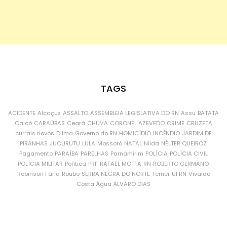
TAGS
ACIDENTE
Alcaçuz
ASSALTO
ASSEMBLEIA LEGISLATIVA DO RN
Assu
BATATA
Caicó
CARAÚBAS
Ceará
CHUVA
CORONEL AZEVEDO
CRIME
CRUZETA
currais novos
Dilma
Governo do RN
HOMICÍDIO
INCÊNDIO
JARDIM DE
PIRANHAS
JUCURUTU
LULA
Mossoró
NATAL
Nilda
NÉLTER QUEIROZ
Pagamento
PARAÍBA
PARELHAS
Parnamirim
POLÍCIA
POLÍCIA CIVIL
POLÍCIA MILITAR
Política
PRF
RAFAEL MOTTA
RN
ROBERTO GERMANO
Robinson Faria
Roubo
SERRA NEGRA DO NORTE
Temer
UFRN
Vivaldo
Costa
Água
ÁLVARO DIAS