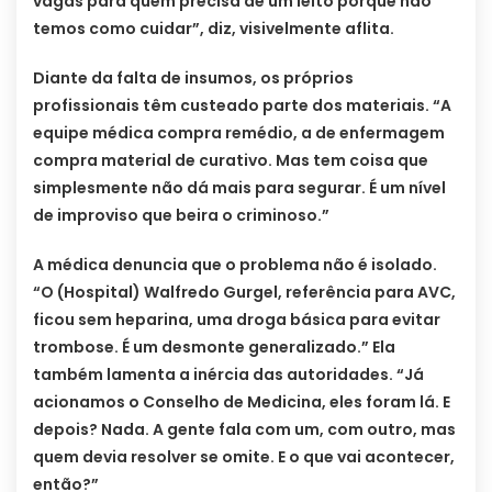
vagas para quem precisa de um leito porque não
temos como cuidar”, diz, visivelmente aflita.
Diante da falta de insumos, os próprios
profissionais têm custeado parte dos materiais. “A
equipe médica compra remédio, a de enfermagem
compra material de curativo. Mas tem coisa que
simplesmente não dá mais para segurar. É um nível
de improviso que beira o criminoso.”
A médica denuncia que o problema não é isolado.
“O (Hospital) Walfredo Gurgel, referência para AVC,
ficou sem heparina, uma droga básica para evitar
trombose. É um desmonte generalizado.” Ela
também lamenta a inércia das autoridades. “Já
acionamos o Conselho de Medicina, eles foram lá. E
depois? Nada. A gente fala com um, com outro, mas
quem devia resolver se omite. E o que vai acontecer,
então?”