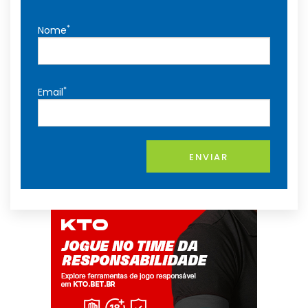
*
Nome
*
Email
ENVIAR