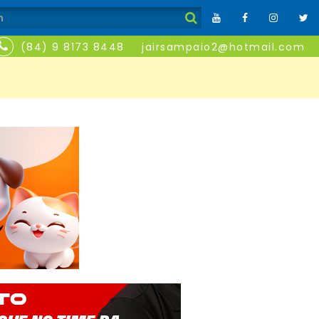
(84) 9 8173 8448
jairsampaio2@hotmail.com