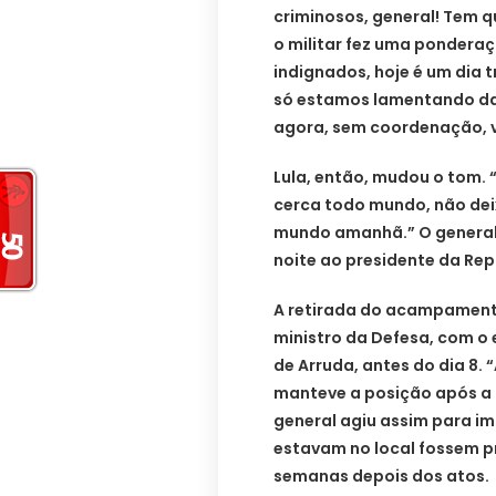
criminosos, general! Tem q
o militar fez uma pondera
indignados, hoje é um dia t
só estamos lamentando da
agora, sem coordenação, va
Lula, então, mudou o tom. “
cerca todo mundo, não dei
mundo amanhã.” O general
noite ao presidente da Rep
A retirada do acampamento 
ministro da Defesa, com o 
de Arruda, antes do dia 8. 
manteve a posição após a i
general agiu assim para im
estavam no local fossem pr
semanas depois dos atos.