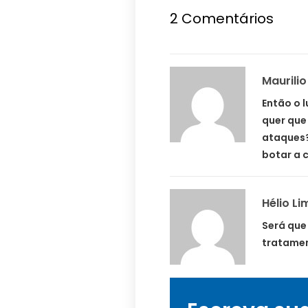
2 Comentários
Maurilio
Então o 
quer que
ataques
botar a 
Hélio Li
Será qu
tratame