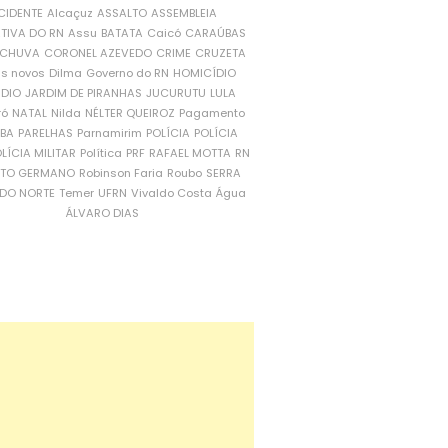
CIDENTE
Alcaçuz
ASSALTO
ASSEMBLEIA
ATIVA DO RN
Assu
BATATA
Caicó
CARAÚBAS
CHUVA
CORONEL AZEVEDO
CRIME
CRUZETA
is novos
Dilma
Governo do RN
HOMICÍDIO
NDIO
JARDIM DE PIRANHAS
JUCURUTU
LULA
ró
NATAL
Nilda
NÉLTER QUEIROZ
Pagamento
ÍBA
PARELHAS
Parnamirim
POLÍCIA
POLÍCIA
LÍCIA MILITAR
Política
PRF
RAFAEL MOTTA
RN
RTO GERMANO
Robinson Faria
Roubo
SERRA
DO NORTE
Temer
UFRN
Vivaldo Costa
Água
ÁLVARO DIAS