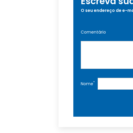
Escreva su
O seu endereço de e-ma
Comentário
*
Nome