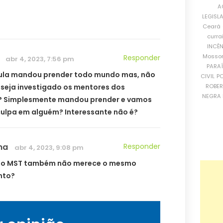
A
LEGISL
Ceará
curra
INCÊ
Mosso
Responder
abr 4, 2023, 7:56 pm
PARA
lula mandou prender todo mundo mas, não
CIVIL
PO
 seja investigado os mentores dos
ROBE
NEGRA 
? Simplesmente mandou prender e vamos
culpa em alguém? Interessante não é?
ma
Responder
abr 4, 2023, 9:08 pm
e o MST também não merece o mesmo
nto?