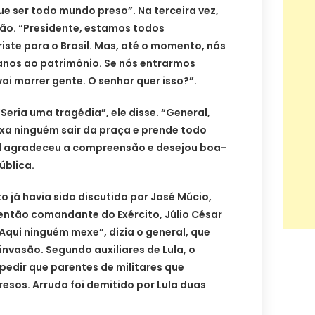
ue ser todo mundo preso”. Na terceira vez,
ção. “Presidente, estamos todos
riste para o Brasil. Mas, até o momento, nós
nos ao patrimônio. Se nós entrarmos
i morrer gente. O senhor quer isso?”.
Seria uma tragédia”, ele disse. “General,
xa ninguém sair da praça e prende todo
 agradeceu a compreensão e desejou boa-
ública.
já havia sido discutida por José Múcio,
então comandante do Exército, Júlio César
“Aqui ninguém mexe”, dizia o general, que
nvasão. Segundo auxiliares de Lula, o
pedir que parentes de militares que
esos. Arruda foi demitido por Lula duas