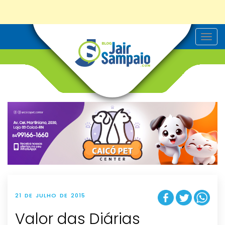
T
o
g
g
l
e
n
a
v
i
g
a
t
i
o
n
21 DE JULHO DE 2015
Valor das Diárias