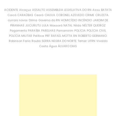
ACIDENTE
Alcaçuz
ASSALTO
ASSEMBLEIA LEGISLATIVA DO RN
Assu
BATATA
Caicó
CARAÚBAS
Ceará
CHUVA
CORONEL AZEVEDO
CRIME
CRUZETA
currais novos
Dilma
Governo do RN
HOMICÍDIO
INCÊNDIO
JARDIM DE
PIRANHAS
JUCURUTU
LULA
Mossoró
NATAL
Nilda
NÉLTER QUEIROZ
Pagamento
PARAÍBA
PARELHAS
Parnamirim
POLÍCIA
POLÍCIA CIVIL
POLÍCIA MILITAR
Política
PRF
RAFAEL MOTTA
RN
ROBERTO GERMANO
Robinson Faria
Roubo
SERRA NEGRA DO NORTE
Temer
UFRN
Vivaldo
Costa
Água
ÁLVARO DIAS