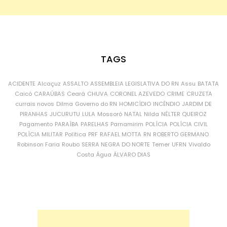
TAGS
ACIDENTE
Alcaçuz
ASSALTO
ASSEMBLEIA LEGISLATIVA DO RN
Assu
BATATA
Caicó
CARAÚBAS
Ceará
CHUVA
CORONEL AZEVEDO
CRIME
CRUZETA
currais novos
Dilma
Governo do RN
HOMICÍDIO
INCÊNDIO
JARDIM DE
PIRANHAS
JUCURUTU
LULA
Mossoró
NATAL
Nilda
NÉLTER QUEIROZ
Pagamento
PARAÍBA
PARELHAS
Parnamirim
POLÍCIA
POLÍCIA CIVIL
POLÍCIA MILITAR
Política
PRF
RAFAEL MOTTA
RN
ROBERTO GERMANO
Robinson Faria
Roubo
SERRA NEGRA DO NORTE
Temer
UFRN
Vivaldo
Costa
Água
ÁLVARO DIAS