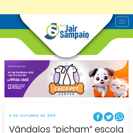
T
o
g
g
l
e
n
a
v
i
g
a
t
i
o
n
4 DE OUTUBRO DE 2015
Vândalos “picham” escola