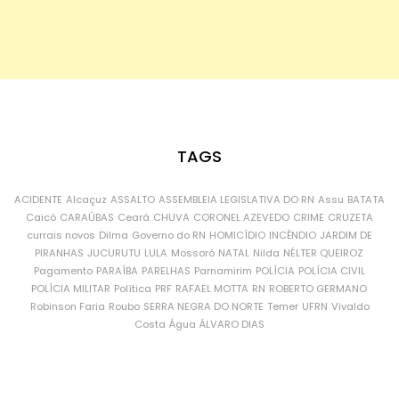
TAGS
ACIDENTE
Alcaçuz
ASSALTO
ASSEMBLEIA LEGISLATIVA DO RN
Assu
BATATA
Caicó
CARAÚBAS
Ceará
CHUVA
CORONEL AZEVEDO
CRIME
CRUZETA
currais novos
Dilma
Governo do RN
HOMICÍDIO
INCÊNDIO
JARDIM DE
PIRANHAS
JUCURUTU
LULA
Mossoró
NATAL
Nilda
NÉLTER QUEIROZ
Pagamento
PARAÍBA
PARELHAS
Parnamirim
POLÍCIA
POLÍCIA CIVIL
POLÍCIA MILITAR
Política
PRF
RAFAEL MOTTA
RN
ROBERTO GERMANO
Robinson Faria
Roubo
SERRA NEGRA DO NORTE
Temer
UFRN
Vivaldo
Costa
Água
ÁLVARO DIAS